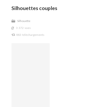
Silhouettes couples
Silhouette
F
3 372 vues
V
883 téléchargements
J