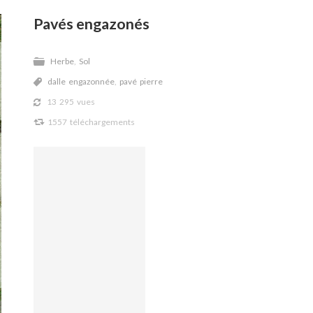
Pavés engazonés
Herbe
,
Sol
F
dalle engazonnée
,
pavé pierre
,
13 295 vues
V
1557 téléchargements
J