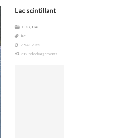
Lac scintillant
Bleu
,
Eau
F
lac
,
2 943 vues
V
219 téléchargements
J