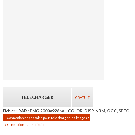
TÉLÉCHARGER
GRATUIT
Fichier :
RAR : PNG 2000x928px - COLOR, DISP, NRM, OCC, SPEC
* Connexion nécéssaire pour télécharger les images !
→ Connexion
→ Inscription