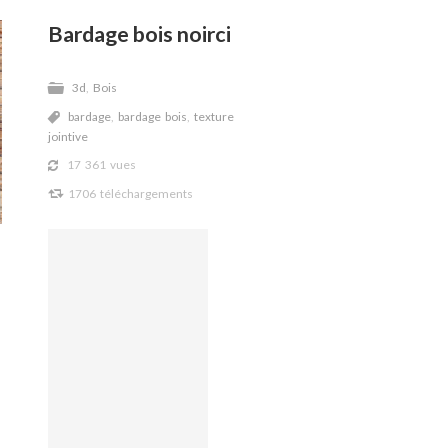
Bardage bois noirci
3d
,
Bois
F
bardage
,
bardage bois
,
texture
,
jointive
17 361 vues
V
1706 téléchargements
J